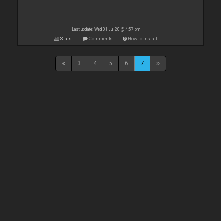
Last update: Wed 01 Jul 20 @ 4:57 pm
Stats
Comments
How to install
3
4
5
6
7