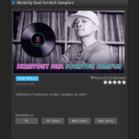
Skratchy Seal Scratch Samples
By
Rune (DJ-In-Norway)
Audio Effects
Downloads: 385
Collection of awesome scratch samples by Qbert
Available on :
PC
PC (32bit)
Mac (Intel)
Mac (Arm)