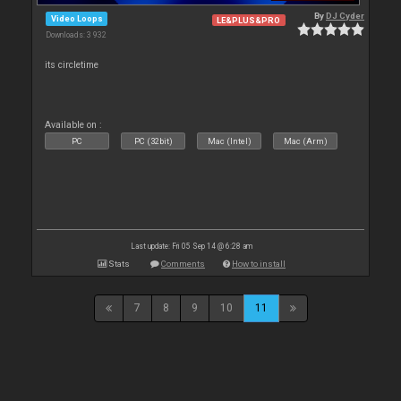
By
DJ Cyder
Video Loops
LE&PLUS&PRO
Downloads: 3 932
its circletime
Available on :
PC
PC (32bit)
Mac (Intel)
Mac (Arm)
Last update: Fri 05 Sep 14 @ 6:28 am
Stats
Comments
How to install
7
8
9
10
11