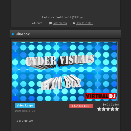
Last update: Sun 07 Sep 14 @ 9:00 pm
Stats
Comments
How to install
Bluebox
By
DJ Cyder
Video Loops
LE&PLUS&PRO
Downloads: 4 194
its a blue box