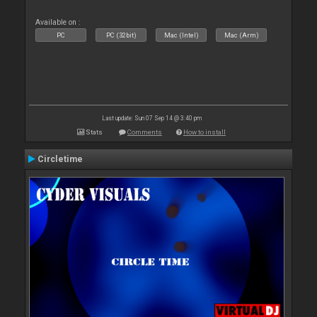
Available on :
PC
PC (32bit)
Mac (Intel)
Mac (Arm)
Last update: Sun 07 Sep 14 @ 3:40 pm
Stats
Comments
How to install
Circletime