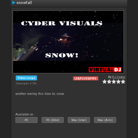
snowfall
By
DJ Cyder
Video Loops
LE&PLUS&PRO
Downloads: 4 186
another overlay this time its snow.
Available on :
PC
PC (32bit)
Mac (Intel)
Mac (Arm)