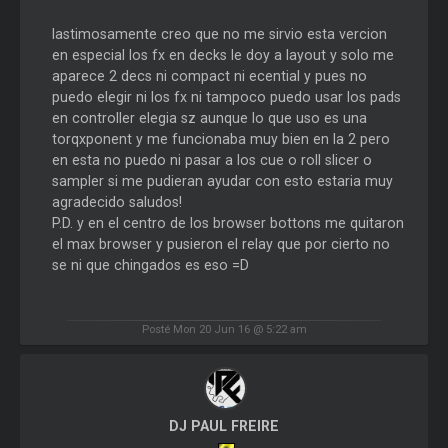
lastimosamente creo que no me sirvio esta vercion
en especial los fx en decks le doy a layout y solo me
aparece 2 decs ni compact ni ecential y pues no
puedo elegir ni los fx ni tampoco puedo usar los pads
en controller elegia sz aunque lo que uso es una
torqxponent y me funcionaba muy bien en la 2 pero
en esta no puedo ni pasar a los cue o roll slicer o
sampler si me pudieran ayudar con esto estaria muy
agradecido saludos!
P.D. y en el centro de los browser bottons me quitaron
el max browser y pusieron el relay que por cierto no
se ni que chingados es eso =D
Posté Mon 20 Jun 16 @ 5:22 am
DJ PAUL FREIRE