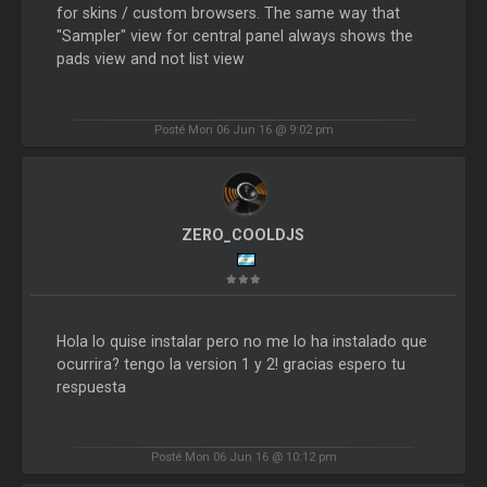
for skins / custom browsers. The same way that
"Sampler" view for central panel always shows the
pads view and not list view
Posté Mon 06 Jun 16 @ 9:02 pm
ZERO_COOLDJS
Hola lo quise instalar pero no me lo ha instalado que
ocurrira? tengo la version 1 y 2! gracias espero tu
respuesta
Posté Mon 06 Jun 16 @ 10:12 pm