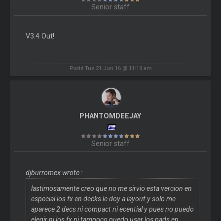
Senior staff
V3.4 Out!
Posté Tue 21 Jun 16 @ 11:19 am
PHANTOMDEEJAY
Senior staff
djburromex wrote :
lastimosamente creo que no me sirvio esta vercion en
especial los fx en decks le doy a layout y solo me
aparece 2 decs ni compact ni ecential y pues no puedo
elegir ni los fx ni tampoco puedo usar los pads en