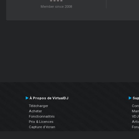
Member since 2008
À Propos de VirtualDJ
Sup
Télécharger
Cont
Acheter
Manu
Fonctionnalités
VDJP
Prix & Licences
Arti
Capture d'écran
For