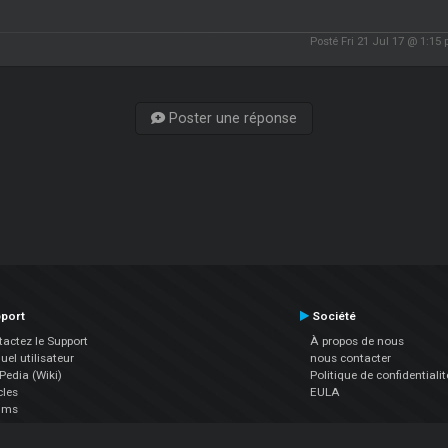
Posté Fri 21 Jul 17 @ 1:15
Poster une réponse
port
Société
actez le Support
À propos de nous
el utilisateur
nous contacter
edia (Wiki)
Politique de confidentialit
cles
EULA
ums