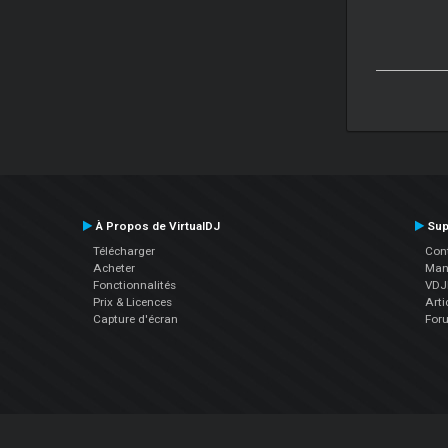
À Propos de VirtualDJ
Sup
Télécharger
Cont
Acheter
Manu
Fonctionnalités
VDJP
Prix & Licences
Arti
Capture d'écran
For