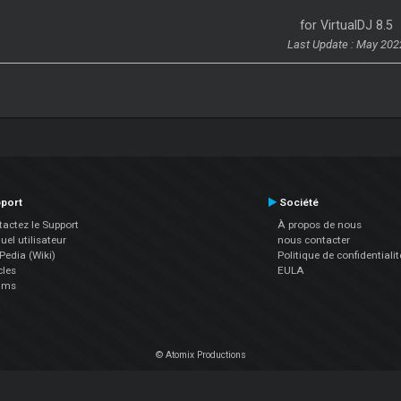
for VirtualDJ 8.5
Last Update : May 202
port
Société
actez le Support
À propos de nous
el utilisateur
nous contacter
edia (Wiki)
Politique de confidentialit
cles
EULA
ums
© Atomix Productions