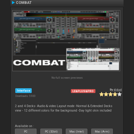
COMBAT
No full screen previews
By
djdad
Interface
LE&PLUS&PRO
Downloads: 5 930
2 and 4 Decks- Audio & video Layout mode -Normal & Extended Decks
view - 12 different colors for the background -Day light skin included
Available on :
PC
PC (32bit)
Mac (Intel)
Mac (Arm)