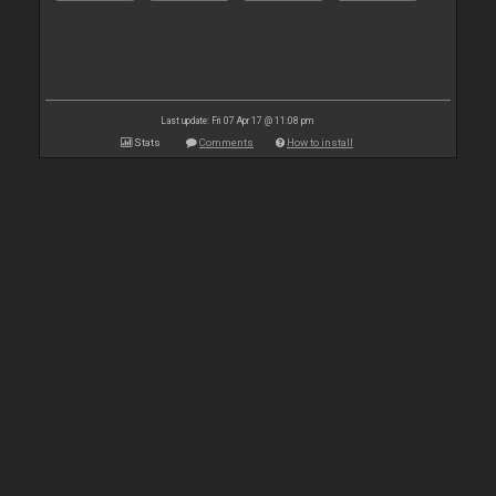
Last update: Fri 07 Apr 17 @ 11:08 pm
Stats
Comments
How to install