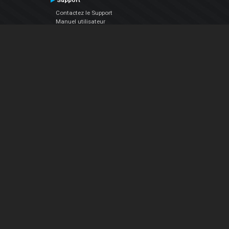
Support
Contactez le Support
Manuel utilisateur
VDJPedia (Wiki)
Articles
Forums
Société
À propos de nous
nous contacter
Politique de confidentialité
EULA
Suivez Nous
Facebook
YouTube