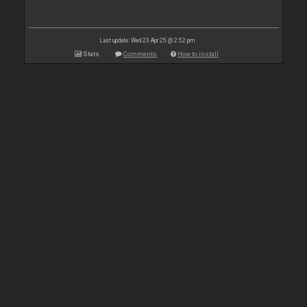
Last update: Wed 23 Apr 25 @ 2:52 pm
Stats
Comments
How to install