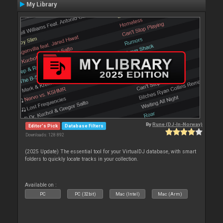
My Library
By
Rune (DJ-In-Norway)
Editor's Pick
Database Filters
Downloads: 128 892
(2025 Update) The essential tool for your VirtualDJ database, with smart
folders to quickly locate tracks in your collection.
Available on :
PC
PC (32bit)
Mac (Intel)
Mac (Arm)