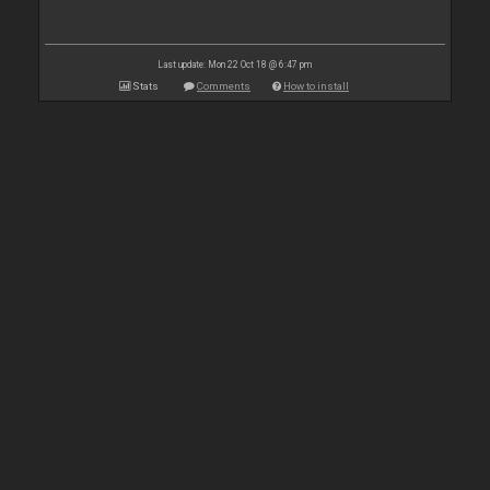
Last update: Mon 22 Oct 18 @ 6:47 pm
Stats
Comments
How to install