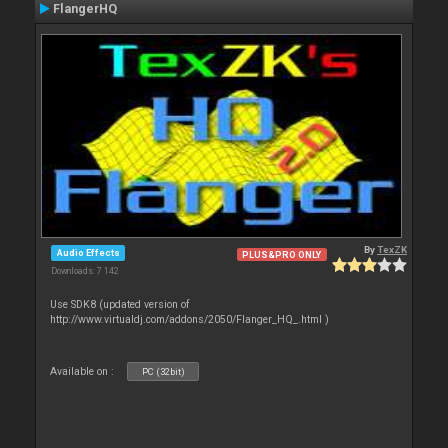
FlangerHQ
By
TexZK
Audio Effects
PLUS&PRO ONLY
Downloads: 7 142
Use SDK8 (updated version of
http://www.virtualdj.com/addons/2050/Flanger_HQ_.html )
Available on :
PC (32bit)