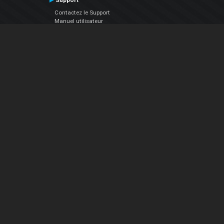
Support
Contactez le Support
Manuel utilisateur
VDJPedia (Wiki)
Articles
Forums
Société
À propos de nous
nous contacter
Politique de confidentialité
EULA
Suivez Nous
Facebook
YouTube