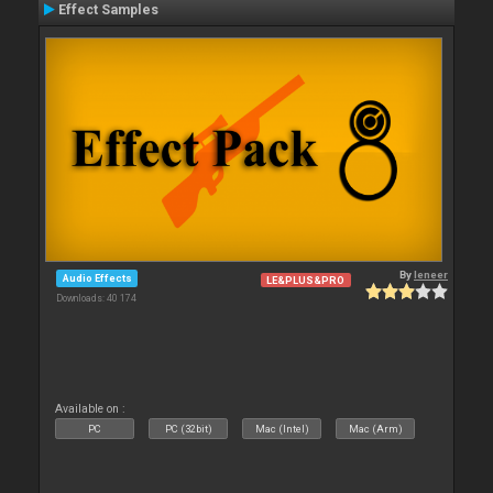
Effect Samples
By
leneer
Audio Effects
LE&PLUS&PRO
Downloads: 40 174
Available on :
PC
PC (32bit)
Mac (Intel)
Mac (Arm)