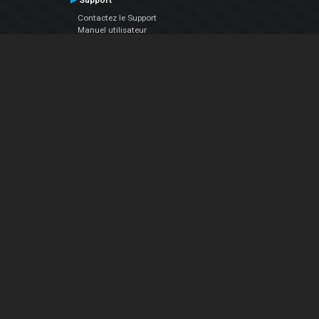
Support
Contactez le Support
Manuel utilisateur
VDJPedia (Wiki)
Articles
Forums
Société
À propos de nous
nous contacter
Politique de confidentialité
EULA
Suivez Nous
Facebook
YouTube