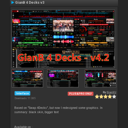
GianB 4 Decks v3
By
GianVJ
Interface
PLUS&PRO ONLY
Downloads: 11 385
Based on "Swap 4Decks", but now I redesigned some graphics. In
summary: black skin, bigger text
Available on :