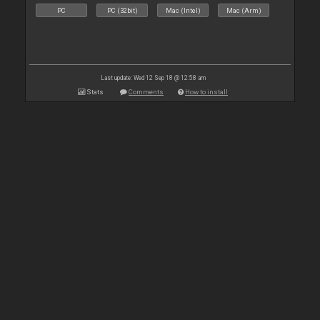
PC
PC (32bit)
Mac (Intel)
Mac (Arm)
Last update: Wed 12 Sep 18 @ 12:58 am
Stats
Comments
How to install