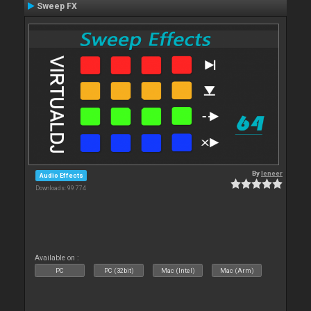
Sweep FX
By
leneer
Audio Effects
Downloads: 99 774
Available on :
PC
PC (32bit)
Mac (Intel)
Mac (Arm)