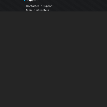
Support
Contactez le Support
Manuel utilisateur
VDJPedia (Wiki)
Articles
Forums
Société
À propos de nous
nous contacter
Politique de confidentialité
EULA
Suivez Nous
Facebook
YouTube