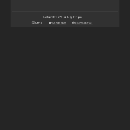
Last update: Fri 21 Jul 17 @ 1:31 pm
Stats
Comments
How to install