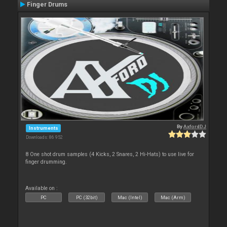
Finger Drums
By
AxfordDJ
Instruments
Downloads: 86 952
8 One shot drum samples (4 Kicks, 2 Snares, 2 Hi-Hats) to use live for
finger drumming.
Available on :
PC
PC (32bit)
Mac (Intel)
Mac (Arm)