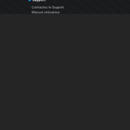
Support
Contactez le Support
Manuel utilisateur
VDJPedia (Wiki)
Articles
Forums
Société
À propos de nous
nous contacter
Politique de confidentialité
EULA
Suivez Nous
Facebook
YouTube