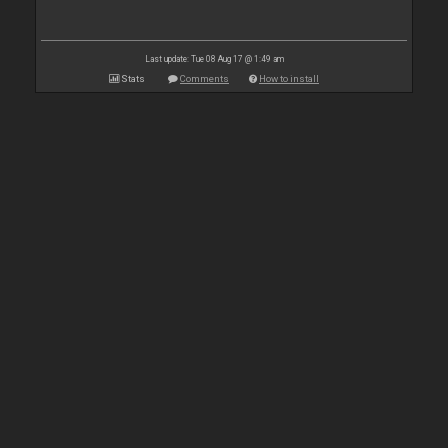
Last update: Tue 08 Aug 17 @ 1:49 am
Stats
Comments
How to install