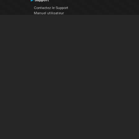
Support
Contactez le Support
Manuel utilisateur
VDJPedia (Wiki)
Articles
Forums
Société
À propos de nous
nous contacter
Politique de confidentialité
EULA
Suivez Nous
Facebook
YouTube