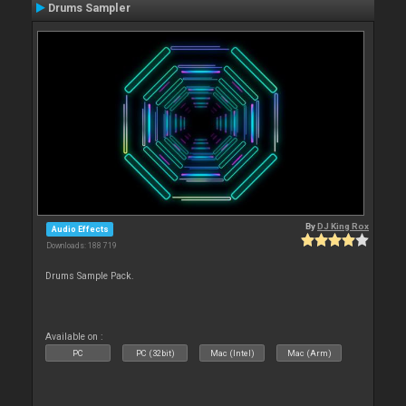
Drums Sampler
By
DJ King Rox
Audio Effects
Downloads: 188 719
Drums Sample Pack.
Available on :
PC
PC (32bit)
Mac (Intel)
Mac (Arm)