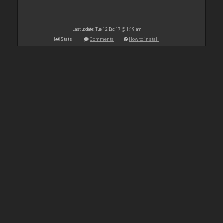
Last update: Tue 12 Dec 17 @ 1:19 am
Stats
Comments
How to install