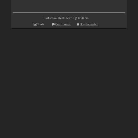
Last update: Thu 08 Mar 18 @ 12:44 pm
Stats
Comments
How to install