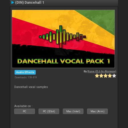
(DIN) Dancehall 1
By
Rune (DJ-In-Norway)
Audio Effects
Downloads: 159 419
Dancehall vocal samples
Available on :
PC
PC (32bit)
Mac (Intel)
Mac (Arm)