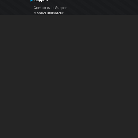
Support
Contactez le Support
Manuel utilisateur
VDJPedia (Wiki)
Articles
Forums
Société
À propos de nous
nous contacter
Politique de confidentialité
EULA
Suivez Nous
Facebook
YouTube