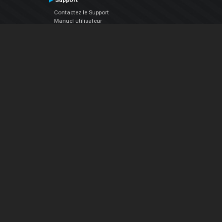
Support
Contactez le Support
Manuel utilisateur
VDJPedia (Wiki)
Articles
Forums
Société
À propos de nous
nous contacter
Politique de confidentialité
EULA
Suivez Nous
Facebook
YouTube