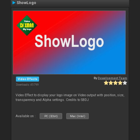
ShowLogo
By
Development Team
Video Effects
Downloads: 45 799
Video Effect to display your logo image on Video output with position, size,
transparency and Alpha settings. Credits to SBDJ
Available on :
PC (32bit)
Mac (Intel)