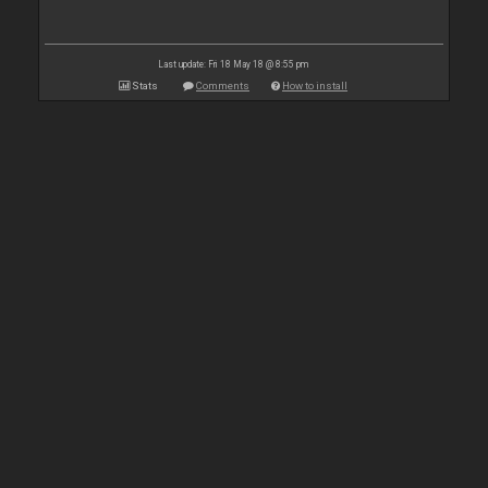
Last update: Fri 18 May 18 @ 8:55 pm
Stats
Comments
How to install