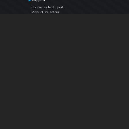
Support
Contactez le Support
Manuel utilisateur
VDJPedia (Wiki)
Articles
Forums
Société
À propos de nous
nous contacter
Politique de confidentialité
EULA
Suivez Nous
Facebook
YouTube