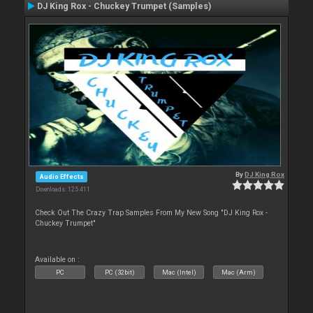
DJ King Rox - Chuckey Trumpet (Samples)
By
DJ King Rox
Audio Effects
Downloads: 125 411
Check Out The Crazy Trap Samples From My New Song "DJ King Rox -
Chuckey Trumpet"
Available on :
PC
PC (32bit)
Mac (Intel)
Mac (Arm)