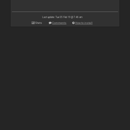
Last update: Tue 05 Feb 19 @ 7:46 am
Stats
Comments
How to install