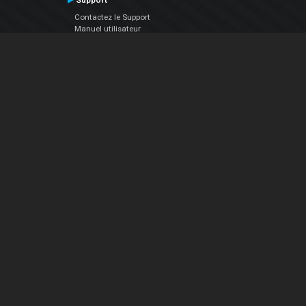
Support
Contactez le Support
Manuel utilisateur
VDJPedia (Wiki)
Articles
Forums
Société
À propos de nous
nous contacter
Politique de confidentialité
EULA
Suivez Nous
Facebook
YouTube