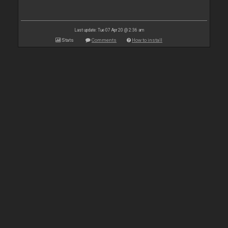
Last update: Tue 07 Apr 20 @ 2:36 am
Stats
Comments
How to install