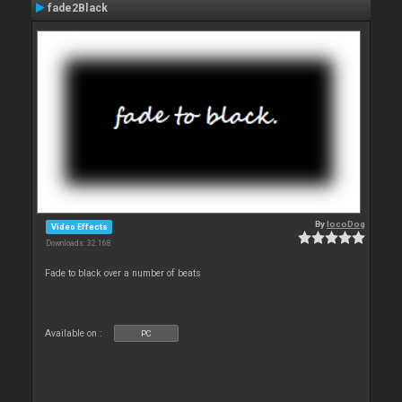
fade2Black
By
locoDog
Video Effects
Downloads: 32 168
Fade to black over a number of beats
Available on :
PC