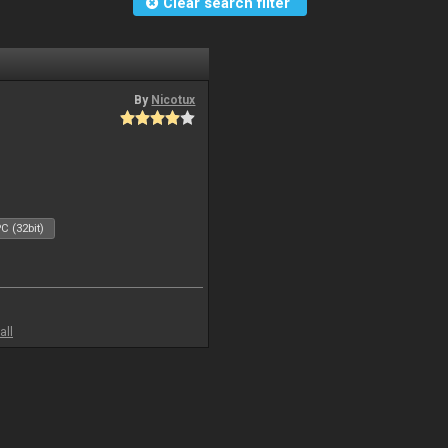
Clear search filter
By
Nicotux
C (32bit)
all