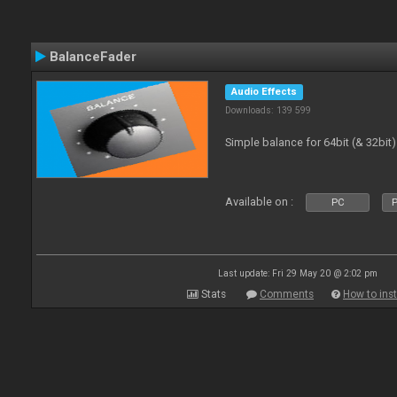
BalanceFader
Audio Effects
Downloads: 139 599
Simple balance for 64bit (& 32bit)
Available on :
PC
P
Last update: Fri 29 May 20 @ 2:02 pm
Stats
Comments
How to inst