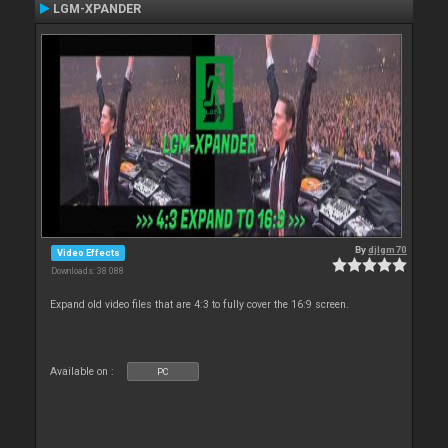
LGM-XPANDER
By
djlgm70
Video Effects
Downloads: 38 088
Expand old video files that are 4:3 to fully cover the 16:9 screen.
Available on :
PC