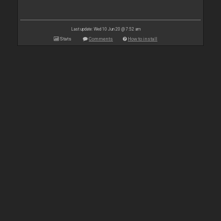
Last update: Wed 10 Jun 20 @ 7:52 am
Stats
Comments
How to install