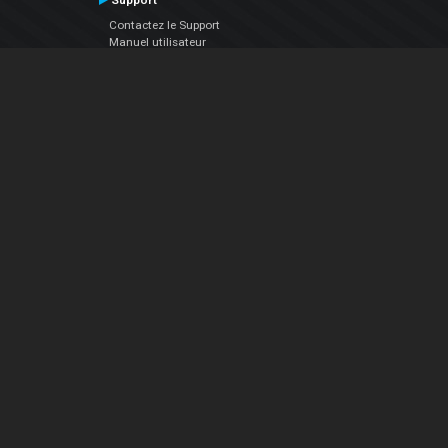
Support
Contactez le Support
Manuel utilisateur
VDJPedia (Wiki)
Articles
Forums
Société
À propos de nous
nous contacter
Politique de confidentialité
EULA
Suivez Nous
Facebook
YouTube