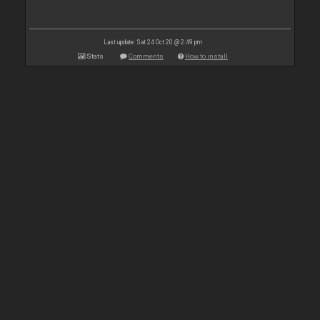
Last update: Sat 24 Oct 20 @ 2:49 pm
Stats
Comments
How to install