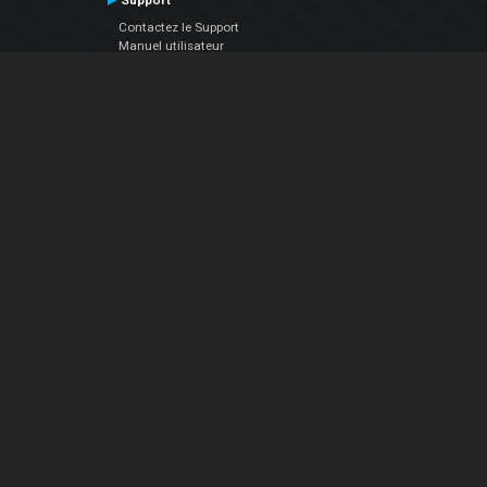
Support
Contactez le Support
Manuel utilisateur
VDJPedia (Wiki)
Articles
Forums
Société
À propos de nous
nous contacter
Politique de confidentialité
EULA
Suivez Nous
Facebook
YouTube