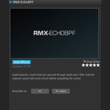
RMX-EchoBPF
By
Deun-Deun
Audio Effects
Downloads: 43 755
Superimposes sound that has passed through band pass filter onto the
original sound with echo circuit before outputting the sound.
Available on :
PC
PC (32bit)