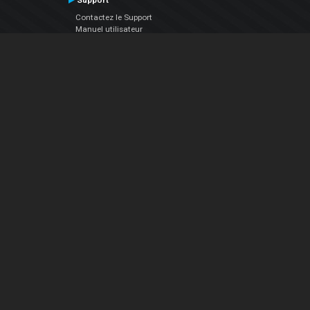
Support
Contactez le Support
Manuel utilisateur
VDJPedia (Wiki)
Articles
Forums
Société
À propos de nous
nous contacter
Politique de confidentialité
EULA
Suivez Nous
Facebook
YouTube