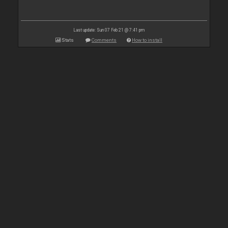
Last update: Sun 07 Feb 21 @ 7:41 pm
Stats
Comments
How to install