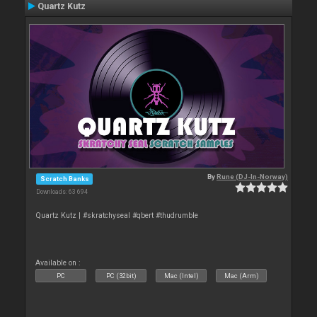
Quartz Kutz
By
Rune (DJ-In-Norway)
Scratch Banks
Downloads: 63 694
Quartz Kutz | #skratchyseal #qbert #thudrumble
Available on :
PC
PC (32bit)
Mac (Intel)
Mac (Arm)