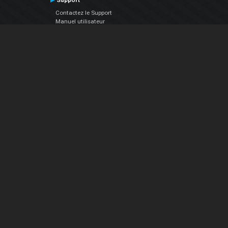
Support
Contactez le Support
Manuel utilisateur
VDJPedia (Wiki)
Articles
Forums
Société
À propos de nous
nous contacter
Politique de confidentialité
EULA
Suivez Nous
Facebook
YouTube