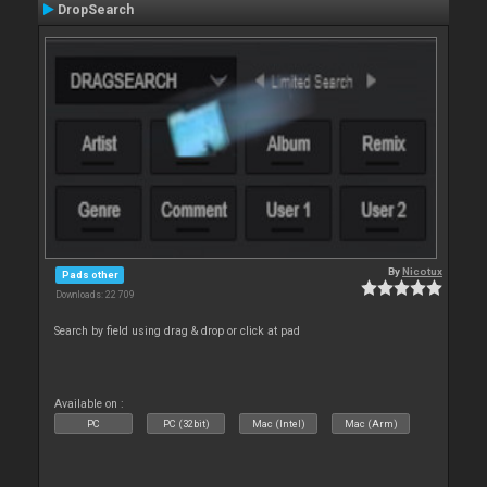
DropSearch
By
Nicotux
Pads other
Downloads: 22 709
Search by field using drag & drop or click at pad
Available on :
PC
PC (32bit)
Mac (Intel)
Mac (Arm)