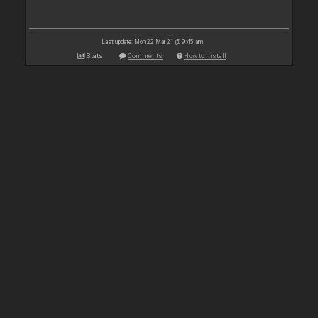
Last update: Mon 22 Mar 21 @ 9:45 am
Stats
Comments
How to install