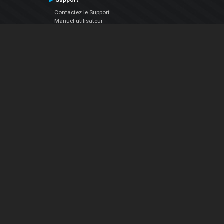
Support
Contactez le Support
Manuel utilisateur
VDJPedia (Wiki)
Articles
Forums
Société
À propos de nous
nous contacter
Politique de confidentialité
EULA
Suivez Nous
Facebook
YouTube