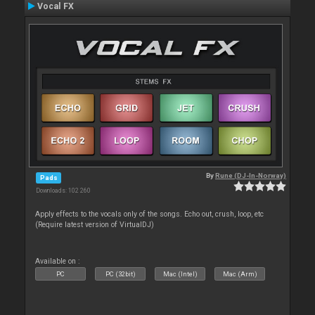
Vocal FX
By
Rune (DJ-In-Norway)
Pads
Downloads: 102 260
Apply effects to the vocals only of the songs. Echo out, crush, loop, etc
(Require latest version of VirtualDJ)
Available on :
PC
PC (32bit)
Mac (Intel)
Mac (Arm)