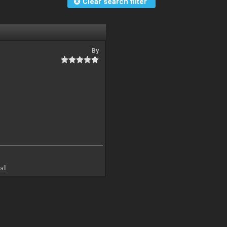
Clear search filter
By
all