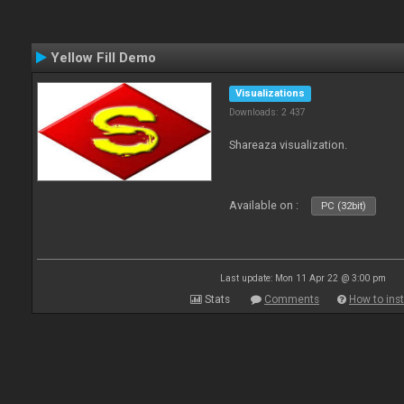
Yellow Fill Demo
Visualizations
Downloads: 2 437
Shareaza visualization.
Available on :
PC (32bit)
Last update: Mon 11 Apr 22 @ 3:00 pm
Stats
Comments
How to inst