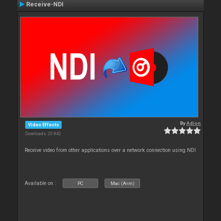
Receive-NDI
By
Adion
Video Effects
Downloads: 20 842
Receive video from other applications over a network connection using NDI
Available on :
PC
Mac (Arm)