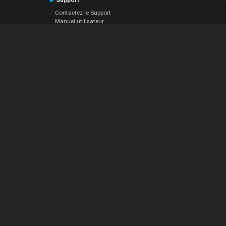
Support
Contactez le Support
Manuel utilisateur
VDJPedia (Wiki)
Articles
Forums
Société
À propos de nous
nous contacter
Politique de confidentialité
EULA
Suivez Nous
Facebook
YouTube