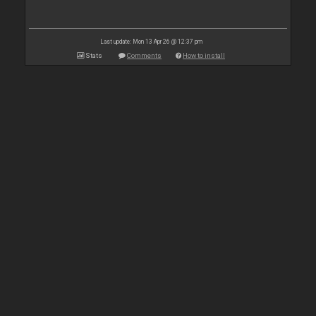
Last update: Mon 13 Apr 26 @ 12:37 pm
Stats
Comments
How to install