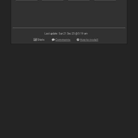
Last update: Sun 21 Dec 25 @ 5:19 am
Stats
Comments
How to install