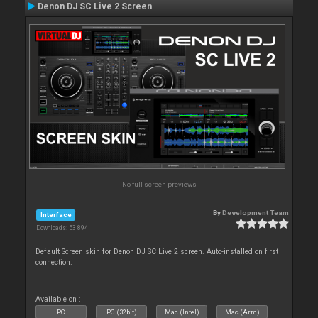
Denon DJ SC Live 2 Screen
No full screen previews
By
Development Team
Interface
Downloads: 53 894
Default Screen skin for Denon DJ SC Live 2 screen. Auto-installed on first
connection.
Available on :
PC
PC (32bit)
Mac (Intel)
Mac (Arm)