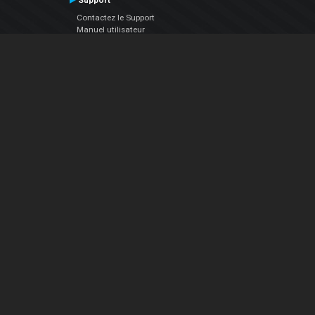
Support
Contactez le Support
Manuel utilisateur
VDJPedia (Wiki)
Articles
Forums
Société
À propos de nous
nous contacter
Politique de confidentialité
EULA
Suivez Nous
Facebook
YouTube