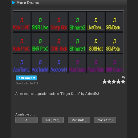
More Drums
By
Instruments
Downloads: 36 811
An extensive upgrade made to "Finger Drum" by AxfordDJ
Available on :
PC
PC (32bit)
Mac (Intel)
Mac (Arm)