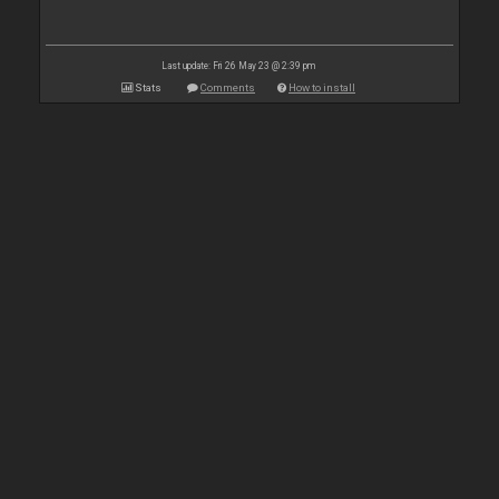
Last update: Fri 26 May 23 @ 2:39 pm
Stats
Comments
How to install