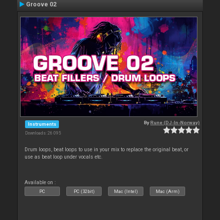
Groove 02
By
Rune (DJ-In-Norway)
Instruments
Downloads: 26 095
Drum loops, beat loops to use in your mix to replace the original beat, or
use as beat loop under vocals etc.
Available on :
PC
PC (32bit)
Mac (Intel)
Mac (Arm)