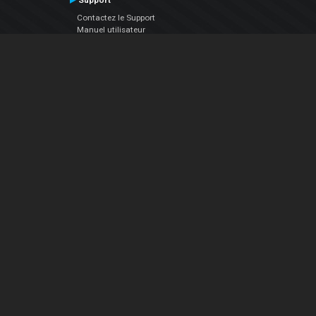
Support
Contactez le Support
Manuel utilisateur
VDJPedia (Wiki)
Articles
Forums
Société
À propos de nous
nous contacter
Politique de confidentialité
EULA
Suivez Nous
Facebook
YouTube