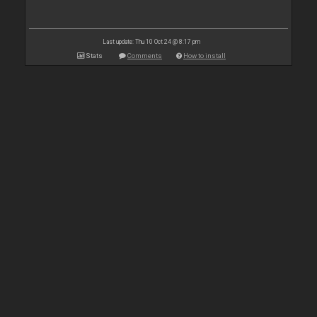
Last update: Thu 10 Oct 24 @ 8:17 pm
Stats
Comments
How to install