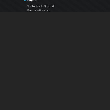
Support
Contactez le Support
Manuel utilisateur
VDJPedia (Wiki)
Articles
Forums
Société
À propos de nous
nous contacter
Politique de confidentialité
EULA
Suivez Nous
Facebook
YouTube