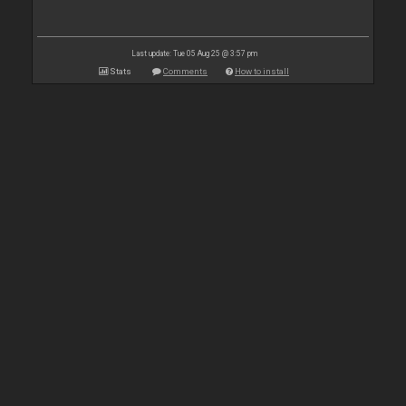
Last update: Tue 05 Aug 25 @ 3:57 pm
Stats
Comments
How to install