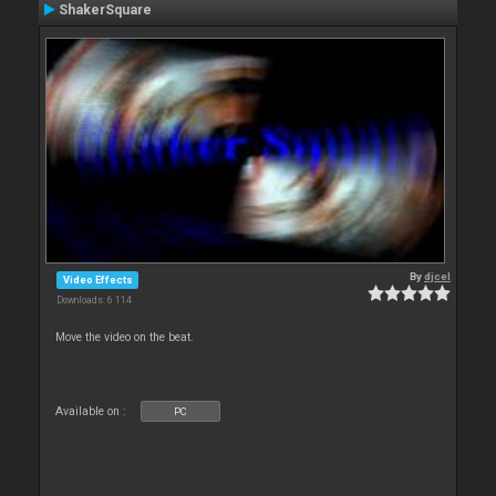
ShakerSquare
By
djcel
Video Effects
Downloads: 6 114
Move the video on the beat.
Available on :
PC