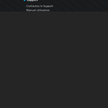
Support
Contactez le Support
Manuel utilisateur
VDJPedia (Wiki)
Articles
Forums
Société
À propos de nous
nous contacter
Politique de confidentialité
EULA
Suivez Nous
Facebook
YouTube