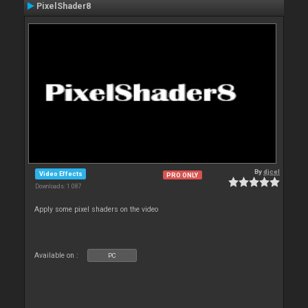
PixelShader8
By
djcel
Video Effects
PRO ONLY
Downloads: 1 087
Apply some pixel shaders on the video
Available on :
PC