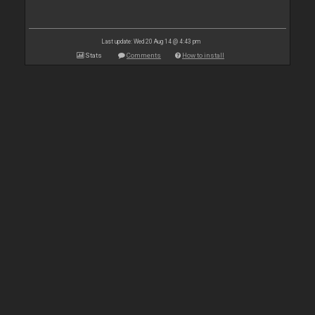
Last update: Wed 20 Aug 14 @ 4:43 pm
Stats
Comments
How to install