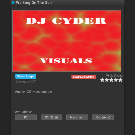
Walking On The Sun
By
DJ Cyder
Video Loops
LE&PLUS&PRO
Downloads: 4 307
Another CGI video sample
Available on :
PC
PC (32bit)
Mac (Intel)
Mac (Arm)