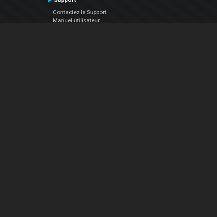
Support
Contactez le Support
Manuel utilisateur
VDJPedia (Wiki)
Articles
Forums
Société
À propos de nous
nous contacter
Politique de confidentialité
EULA
Suivez Nous
Facebook
YouTube