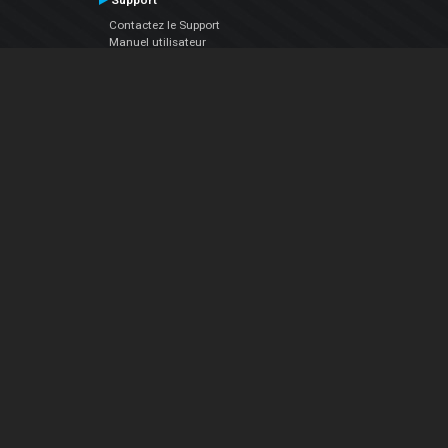
Support
Contactez le Support
Manuel utilisateur
VDJPedia (Wiki)
Articles
Forums
Société
À propos de nous
nous contacter
Politique de confidentialité
EULA
Suivez Nous
Facebook
YouTube