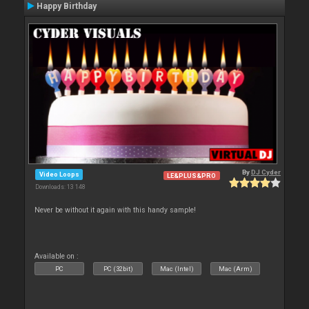
Happy Birthday
By
DJ Cyder
Video Loops
LE&PLUS&PRO
Downloads: 13 148
Never be without it again with this handy sample!
Available on :
PC
PC (32bit)
Mac (Intel)
Mac (Arm)