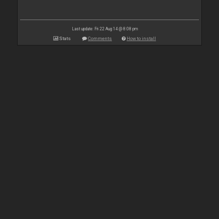
Last update: Fri 22 Aug 14 @ 8:08 pm
Stats
Comments
How to install