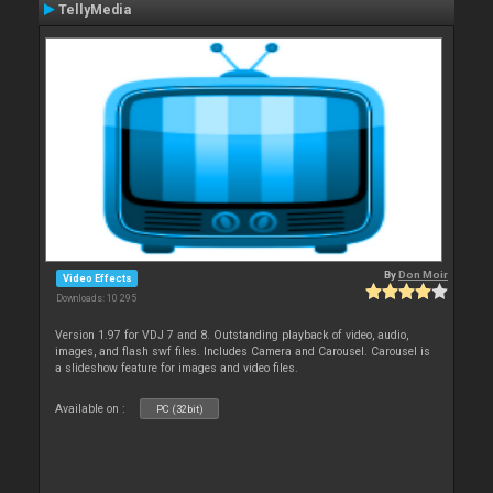
TellyMedia
By
Don Moir
Video Effects
Downloads: 10 295
Version 1.97 for VDJ 7 and 8. Outstanding playback of video, audio,
images, and flash swf files. Includes Camera and Carousel. Carousel is
a slideshow feature for images and video files.
Available on :
PC (32bit)