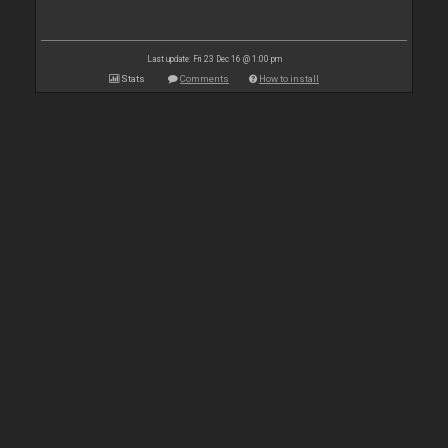
Last update: Fri 23 Dec 16 @ 1:00 pm
Stats
Comments
How to install