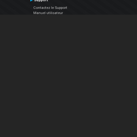
Support
Contactez le Support
Manuel utilisateur
VDJPedia (Wiki)
Articles
Forums
Société
À propos de nous
nous contacter
Politique de confidentialité
EULA
Suivez Nous
Facebook
YouTube