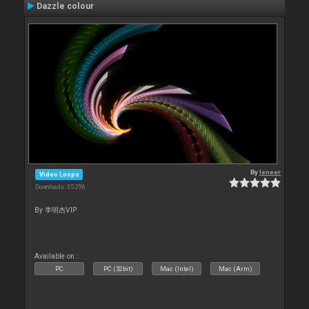
Dazzle colour
By
leneer
Video Loops
Downloads: 35 296
By 李明杰VIP
Available on :
PC
PC (32bit)
Mac (Intel)
Mac (Arm)