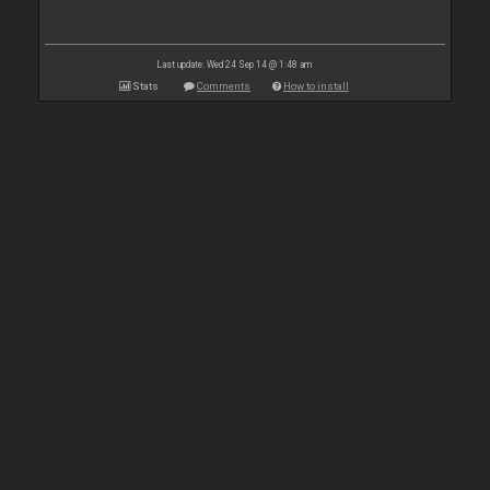
Last update: Wed 24 Sep 14 @ 1:48 am
Stats
Comments
How to install