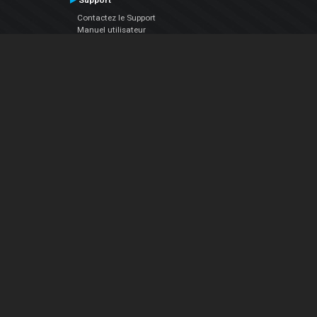
Support
Contactez le Support
Manuel utilisateur
VDJPedia (Wiki)
Articles
Forums
Société
À propos de nous
nous contacter
Politique de confidentialité
EULA
Suivez Nous
Facebook
YouTube