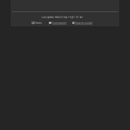
Last update: Wed 24 Sep 14 @ 1:47 am
Stats
Comments
How to install