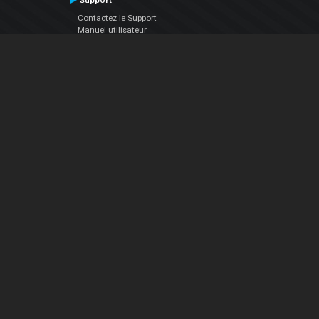
Support
Contactez le Support
Manuel utilisateur
VDJPedia (Wiki)
Articles
Forums
Société
À propos de nous
nous contacter
Politique de confidentialité
EULA
Suivez Nous
Facebook
YouTube