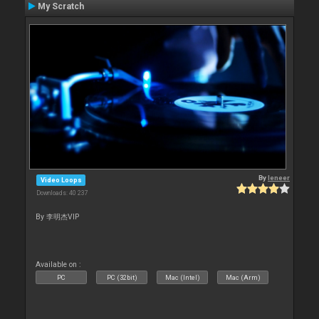
My Scratch
By
leneer
Video Loops
Downloads: 40 237
By 李明杰VIP
Available on :
PC
PC (32bit)
Mac (Intel)
Mac (Arm)