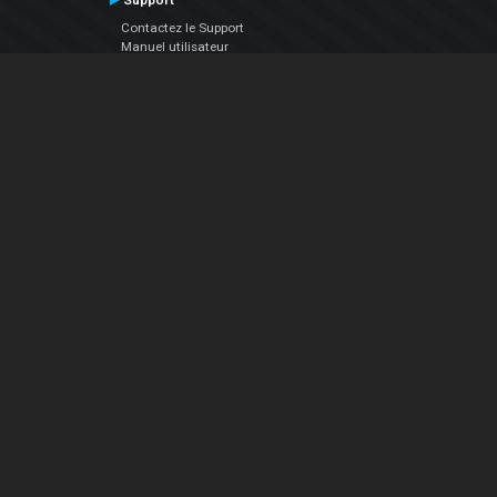
Support
Contactez le Support
Manuel utilisateur
VDJPedia (Wiki)
Articles
Forums
Société
À propos de nous
nous contacter
Politique de confidentialité
EULA
Suivez Nous
Facebook
YouTube