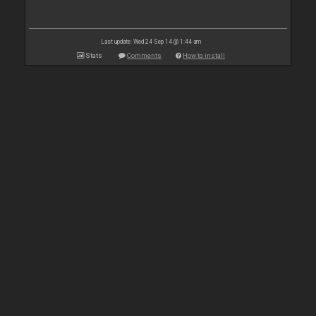
Last update: Wed 24 Sep 14 @ 1:44 am
Stats
Comments
How to install