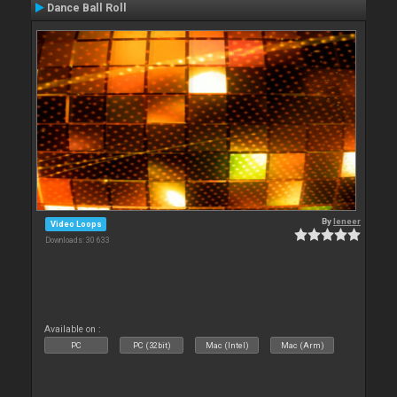
Dance Ball Roll
By
leneer
Video Loops
Downloads: 30 633
Available on :
PC
PC (32bit)
Mac (Intel)
Mac (Arm)