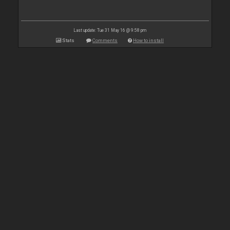
Last update: Tue 31 May 16 @ 9:58 pm
Stats
Comments
How to install