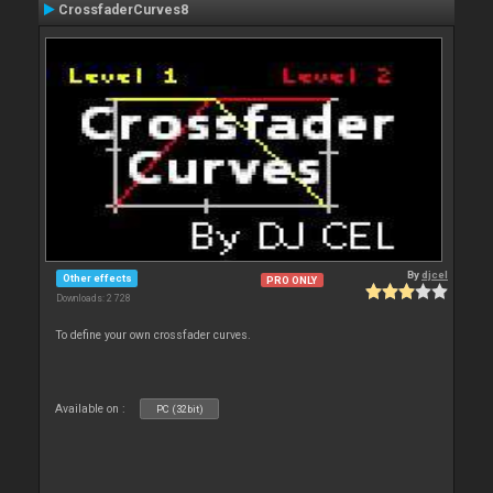
CrossfaderCurves8
By
djcel
Other effects
PRO ONLY
Downloads: 2 728
To define your own crossfader curves.
Available on :
PC (32bit)