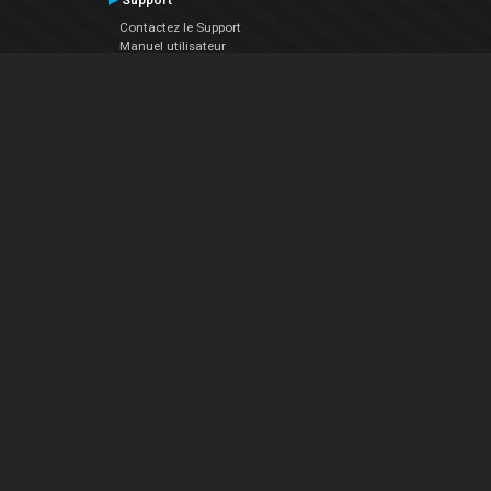
Support
Contactez le Support
Manuel utilisateur
VDJPedia (Wiki)
Articles
Forums
Société
À propos de nous
nous contacter
Politique de confidentialité
EULA
Suivez Nous
Facebook
YouTube