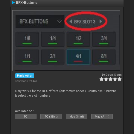
BFX-Buttons
By
Deun-Deun
Pads other
Downloads: 19 440
Only works for the BFX effects (alternative addon). Control the 8 buttons
& select the slot numbers
Available on :
PC
PC (32bit)
Mac (Intel)
Mac (Arm)