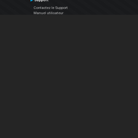
Support
Contactez le Support
Manuel utilisateur
VDJPedia (Wiki)
Articles
Forums
Société
À propos de nous
nous contacter
Politique de confidentialité
EULA
Suivez Nous
Facebook
YouTube