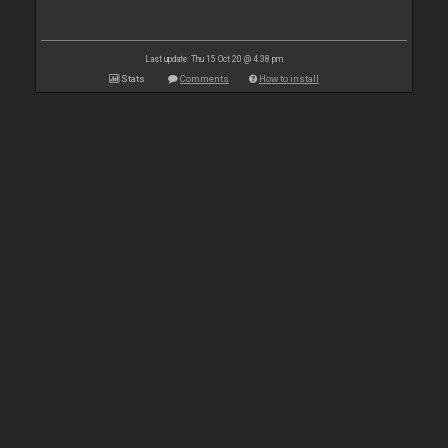
Last update: Thu 15 Oct 20 @ 4:38 pm
Stats
Comments
How to install