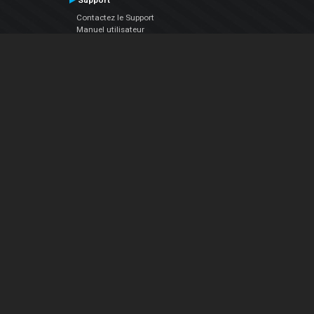
Support
Contactez le Support
Manuel utilisateur
VDJPedia (Wiki)
Articles
Forums
Société
À propos de nous
nous contacter
Politique de confidentialité
EULA
Suivez Nous
Facebook
YouTube