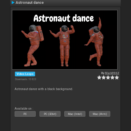
Astronaut dance
By
Mark9962
Video Loops
Downloads: 10 823
Astronaut dance with a black background.
Available on :
PC
PC (32bit)
Mac (Intel)
Mac (Arm)