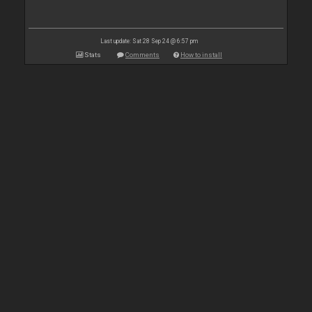
Last update: Sat 28 Sep 24 @ 6:57 pm
Stats
Comments
How to install